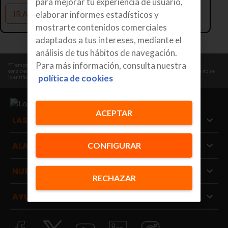
para mejorar tu experiencia de usuario,
IR A LA HOME
elaborar informes estadísticos y
mostrarte contenidos comerciales
adaptados a tus intereses, mediante el
análisis de tus hábitos de navegación.
Para más información, consulta nuestra
*Tiempo medio de respuesta de un operador de CRA desde que envía una señal
considerada de máxima prioridad: SOS, atraco, coacción o señal de intrusión en la que no se
política de cookies
identifica ningún usuario autorizado. Fuente: datos CRA Securitas Direct 2026.
ACEPTAR
LAS ALARMAS
ALARMAS POR TIPO DE PROTECCIÓN
CONFIGURAR
NUESTROS SERVICIOS
RECHAZAR
AYUDA