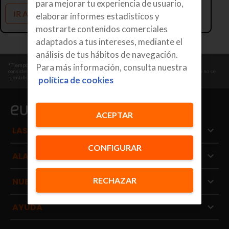
para mejorar tu experiencia de usuario,
IR A LA HOME
elaborar informes estadísticos y
mostrarte contenidos comerciales
adaptados a tus intereses, mediante el
análisis de tus hábitos de navegación.
Para más información, consulta nuestra
*Tiempo medio de respuesta de un operador de CRA desde que envía una señal
considerada de máxima prioridad: SOS, atraco, coacción o señal de intrusión en la que no se
identifica ningún usuario autorizado. Fuente: datos CRA Securitas Direct 2026.
política de cookies
ACEPTAR
LAS ALARMAS
CONFIGURAR
ALARMAS POR TIPO DE PROTECCIÓN
RECHAZAR
NUESTROS SERVICIOS
AYUDA